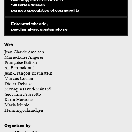
Situiertes Wissen
pensée spéculative et cosmopolite
Erkenntnistheorie,
psychanalyse, épistémologie
With
Jean Claude Ameisen
Marie-Luise Angerer
Françoise Balibar
Ali Benmaklouf
Jean-François Braunstein
Marcus Coelen
Didier Debaise
Monique David-Ménard
Giovanni Frazzetto
Karin Harasser
Maria Muhle
Henning Schmidgen
Organized by