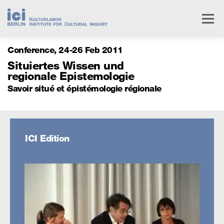
Skip
to
Menu
content
Conference
24
26 Feb 2011
Livestream
Research
Events
People
Situiertes Wissen und
regionale Epistemologie
Savoir situé et épistémologie régionale
Institute
Services
ICI Edition