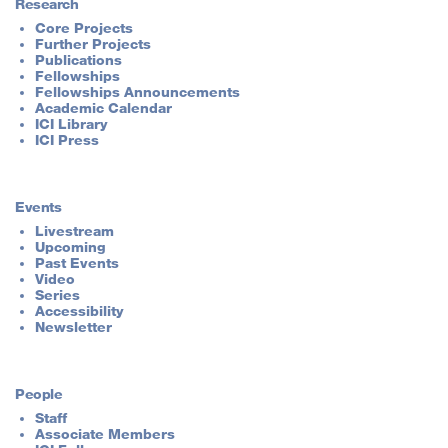
Research
Core Projects
Further Projects
Publications
Fellowships
Fellowships Announcements
Academic Calendar
ICI Library
ICI Press
Events
Livestream
Upcoming
Past Events
Video
Series
Accessibility
Newsletter
People
Staff
Associate Members