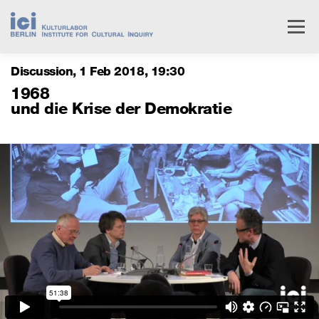
Skip
to
Menu
content
Discussion
1 Feb 2018
,
19
30
Livestream
Research
Events
People
1968
und die Krise der Demokratie
Institute
Services