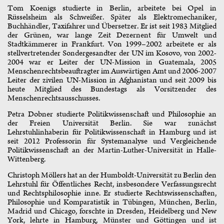
Tom Koenigs studierte in Berlin, arbeitete bei Opel in
Rüsselsheim als Schweißer. Später als Elektromechaniker,
Buchhändler, Taxifahrer und Übersetzer. Er ist seit 1983 Mitglied
der Grünen, war lange Zeit Dezernent für Umwelt und
Stadtkämmerer in Frankfurt. Von 1999–2002 arbeitete er als
stellvertretender Sondergesandter der UN im Kosovo, von 2002-
2004 war er Leiter der UN-Mission in Guatemala, 2005
Menschenrechtsbeauftragter im Auswärtigen Amt und 2006-2007
Leiter der zivilen UN-Mission in Afghanistan und seit 2009 bis
heute Mitglied des Bundestags als Vorsitzender des
Menschenrechtsausschusses.
Petra Dobner studierte Politikwissenschaft und Philosophie an
der Freien Universität Berlin. Sie war zunächst
Lehrstuhlinhaberin für Politikwissenschaft in Hamburg und ist
seit 2012 Professorin für Systemanalyse und Vergleichende
Politikwissenschaft an der Martin-Luther-Universität in Halle-
Wittenberg.
Christoph Möllers hat an der Humboldt-Universität zu Berlin den
Lehrstuhl für Öffentliches Recht, insbesondere Verfassungsrecht
und Rechtsphilosophie inne. Er studierte Rechtswissenschaften,
Philosophie und Komparatistik in Tübingen, München, Berlin,
Madrid und Chicago, forschte in Dresden, Heidelberg und New
York, lehrte in Hamburg, Münster und Göttingen und ist